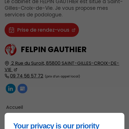
Le cabinet de FELPIN GAUTHIER est situé à Saint-
Gilles-Croix-de-Vie. Je vous propose mes
services de podologue.
Prise de rendez-vous
FELPIN
GAUTHIER
2 Rue du Suroit,
85800
SAINT-GILLES-CROIX-DE-
VIE
09 74 56 57 72
Accueil
Me contacter
Your privacy is our priority
Mentions légales