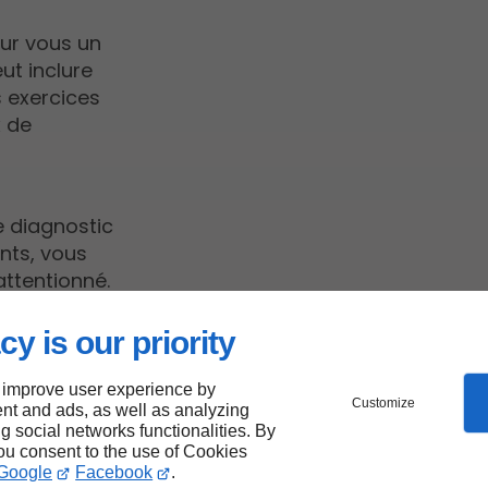
our vous un
ut inclure
 exercices
x de
e diagnostic
nts, vous
attentionné.
cy is our priority
ins
 improve user experience by
Customize
nt and ads, as well as analyzing
ès de
ng social networks functionalities. By
you consent to the use of Cookies
Google
Facebook
.