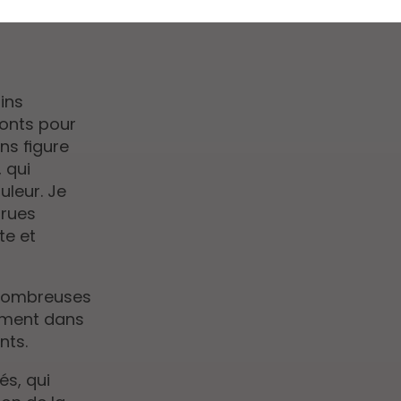
ins
onts pour
ns figure
, qui
uleur. Je
rrues
te et
 nombreuses
cement dans
nts.
és, qui