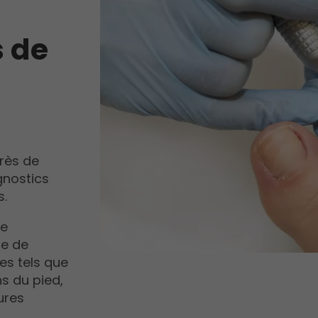
s de
rès de
gnostics
s.
de
re de
es tels que
ns du pied,
ures