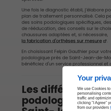
Une fois le diagnostic établi, j’élabore p
plan de traitement personnalisé. Cela pe
des soins podologiques spécifiques, des
de rééducation, des conseils sur le choi
chaussures adaptées et, si nécessaire,
la fabrication d'orthèses sur mesure
.
En choisissant Felpin Gauthier pour votr
podologique près de Saint-Jean-de-Mo
bénéficiez d'un service professionnel et 
Your priva
Les différents so
We use Cookies to
personalising conte
podologiques pr
traffic and optimizi
clicking "I Agree" 
from our providers