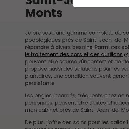
Saint-Jean-de-
Monts
Je propose une gamme complète de so
podologiques près de Saint-Jean-de-M
répondre à divers besoins. Parmi ces soi
le traitement des cors et des durillons
peuvent être source d'inconfort et de do
propose aussi des solutions pour les ve
plantaires, une condition souvent gênan
persistante.
Les ongles incarnés, fréquents chez de
personnes, peuvent être traités effica
mon cabinet près de Saint-Jean-de-Mo
De plus, j’offre des soins pour les callosit